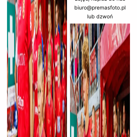
biuro@premasfoto.pl
lub dzwoń