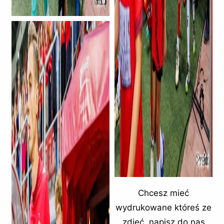
Chcesz mieć
wydrukowane któreś ze
zdjęć, napisz do nas