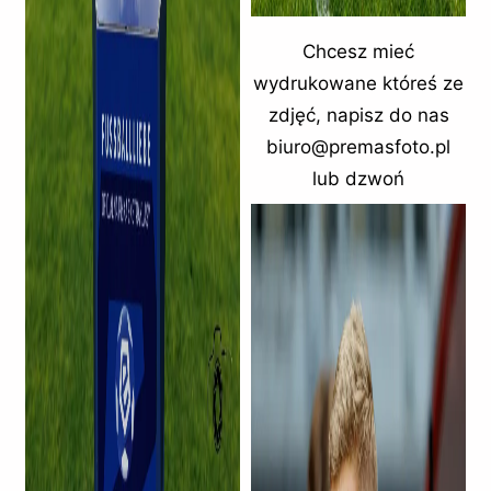
Chcesz mieć
wydrukowane któreś ze
zdjęć, napisz do nas
biuro@premasfoto.pl
lub dzwoń