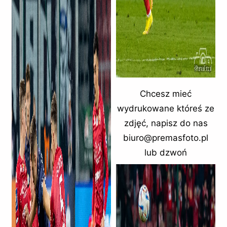
Chcesz mieć
wydrukowane któreś ze
zdjęć, napisz do nas
biuro@premasfoto.pl
lub dzwoń