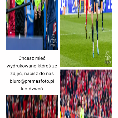
Chcesz mieć
wydrukowane któreś ze
zdjęć, napisz do nas
biuro@premasfoto.pl
lub dzwoń