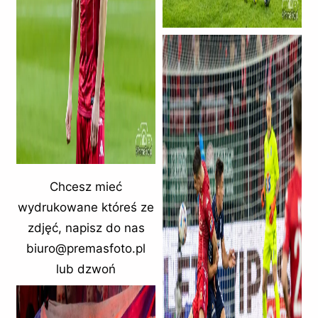
Chcesz mieć
wydrukowane któreś ze
zdjęć, napisz do nas
biuro@premasfoto.pl
lub dzwoń