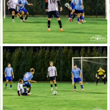
Chcesz mieć wydrukowane któreś ze zdjęć, napisz
do nas biuro@premasfoto.pl lub dzwoń