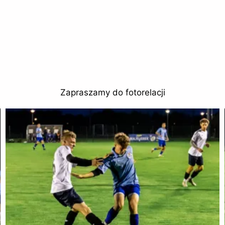
Zapraszamy do fotorelacji
Chcesz mieć wydrukowane któreś ze zdjęć, napisz
do nas biuro@premasfoto.pl lub dzwoń