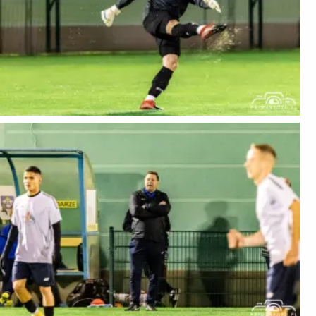
Chcesz mieć wydrukowane któreś ze zdjęć, napisz
do nas biuro@premasfoto.pl lub dzwoń