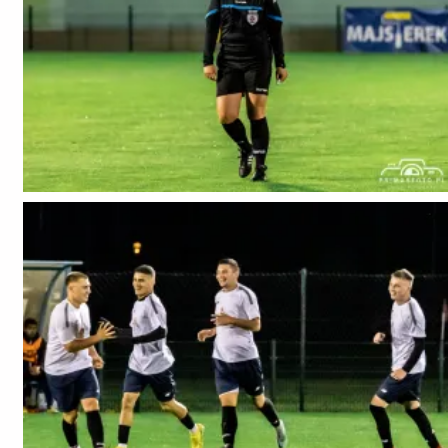
Chcesz mieć wydrukowane któreś ze zdjęć, napisz
do nas biuro@premasfoto.pl lub dzwoń