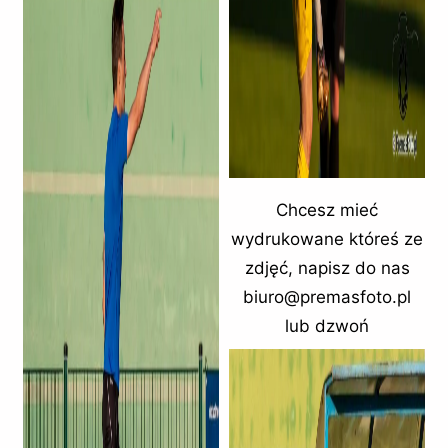
Chcesz mieć
wydrukowane któreś ze
zdjęć, napisz do nas
biuro@premasfoto.pl
lub dzwoń