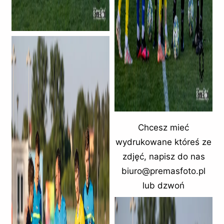
Chcesz mieć
wydrukowane któreś ze
zdjęć, napisz do nas
biuro@premasfoto.pl
lub dzwoń