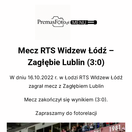
MENU
Mecz RTS Widzew Łódź –
Zagłębie Lublin (3:0)
W dniu 16.10.2022 r. w Łodzi RTS WIdzew Łódź
zagrał mecz z Zagłębiem Lublin
Mecz zakończył się wynikiem (3:0).
Zapraszamy do fotorelacji