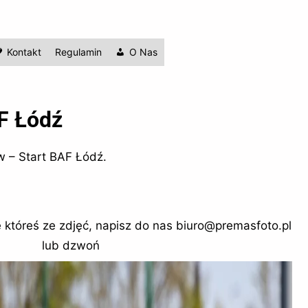
Kontakt
Regulamin
O Nas
F Łódź
 – Start BAF Łódź.
tóreś ze zdjęć, napisz do nas biuro@premasfoto.pl
lub dzwoń