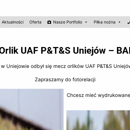
Aktualności
Oferta
Nasze Portfolio
Piłka nożna
Orlik UAF P&T&S Uniejów – BA
 w Uniejowie odbył się mecz orlików UAF P&T&S Uniejów
Zapraszamy do fotorelacji
Chcesz mieć wydrukowane k