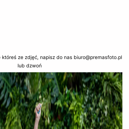
tóreś ze zdjęć, napisz do nas biuro@premasfoto.pl
lub dzwoń