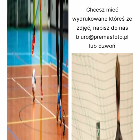
Chcesz mieć
wydrukowane któreś ze
zdjęć, napisz do nas
biuro@premasfoto.pl
lub dzwoń