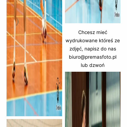
Chcesz mieć
wydrukowane któreś ze
zdjęć, napisz do nas
biuro@premasfoto.pl
lub dzwoń