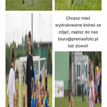
Chcesz mieć
wydrukowane któreś ze
zdjęć, napisz do nas
biuro@premasfoto.pl
lub dzwoń