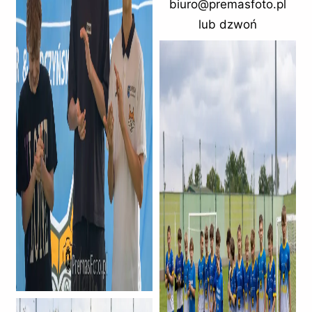
biuro@premasfoto.pl
lub dzwoń