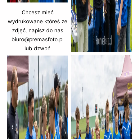
Chcesz mieć
wydrukowane któreś ze
zdjęć, napisz do nas
biuro@premasfoto.pl
lub dzwoń