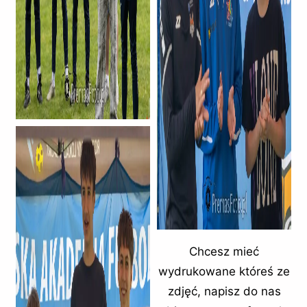
Chcesz mieć
wydrukowane któreś ze
zdjęć, napisz do nas